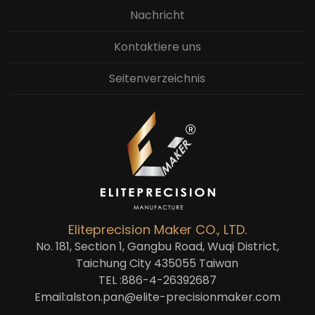
Nachricht
Kontaktiere uns
Seitenverzeichnis
Eliteprecision Maker CO., LTD.
No. 181, Section 1, Gangbu Road
,
Wuqi District
,
Taichung City
435055
Taiwan
TEL :
886-4-26392687
Email:
alston.pan@elite-precisionmaker.com