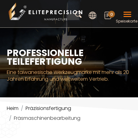
Cookie-Einstellungen
0
Suchen
Speisekarte
PROFESSIONELLE
TEILEFERTIGUNG
Eine taiwanesische Werkzeugmarke mit mehr als 20
Jahren Erfahrung und weltweitem Vertrieb.
Heim
Präzisionsfertigung
Fräsmaschinenbearbeitung